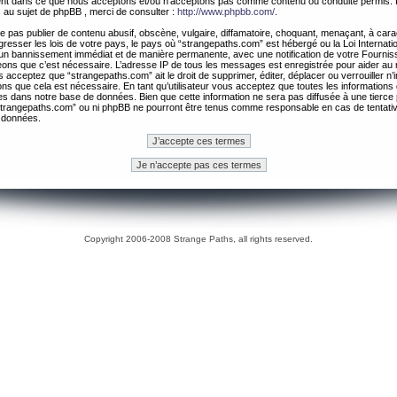
ement dans ce que nous acceptons et/ou n’acceptons pas comme contenu ou conduite permis. 
 au sujet de phpBB , merci de consulter :
http://www.phpbb.com/
.
 pas publier de contenu abusif, obscène, vulgaire, diffamatoire, choquant, menaçant, à cara
gresser les lois de votre pays, le pays où “strangepaths.com” est hébergé ou la Loi Internatio
un bannissement immédiat et de manière permanente, avec une notification de votre Fournis
geons que c’est nécessaire. L’adresse IP de tous les messages est enregistrée pour aider au
 acceptez que “strangepaths.com” ait le droit de supprimer, éditer, déplacer ou verrouiller n’
ns que cela est nécessaire. En tant qu’utilisateur vous acceptez que toutes les information
es dans notre base de données. Bien que cette information ne sera pas diffusée à une tierce 
trangepaths.com” ou ni phpBB ne pourront être tenus comme responsable en cas de tentativ
 données.
Copyright 2006-2008 Strange Paths, all rights reserved.