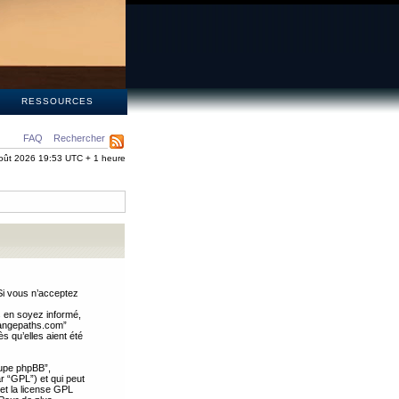
S
RESSOURCES
FAQ
Rechercher
oût 2026 19:53 UTC + 1 heure
Si vous n’acceptez
s en soyez informé,
trangepaths.com”
 qu’elles aient été
oupe phpBB”,
ar “GPL”) et qui peut
 et la license GPL