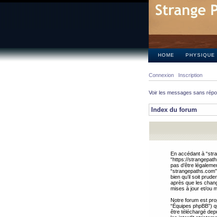
HOME
PHYSIQUE
Connexion
Inscription
Voir les messages sans rép
Index du forum
En accédant à “stra
“https://strangepat
pas d’être légalemen
“strangepaths.com”.
bien qu’il soit pru
après que les chang
mises à jour et/ou m
Notre forum est pro
“Équipes phpBB”) qui
être téléchargé dep