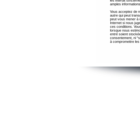
les interdit strict
amples informations
Vous acceptez de ne
autre qui peut trans
peut vous mener à 
Internet si nous ju
ces conditions. Vous
lorsque nous estimo
entré soient stocké
consentement, ni “s
à compromettre les