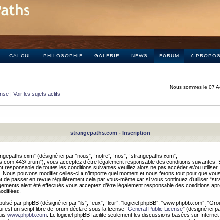
CALCUL
PHILOSOPHIE
GALERIE
NEWS
FORUM
A PROPO
Nous sommes le 07 A
onse
|
Voir les sujets actifs
strangepaths.com - Inscription
ngepaths.com” (désigné ici par “nous”, “notre”, “nos”, “strangepaths.com”,
hs.com:443/forum”), vous acceptez d’être légalement responsable des conditions suivantes. 
t responsable de toutes les conditions suivantes veuillez alors ne pas accéder et/ou utiliser
 Nous pouvons modifier celles-ci à n’importe quel moment et nous ferons tout pour que vou
dent de passer en revue régulièrement cela par vous-même car si vous continuez d’utiliser “s
ements aient été effectués vous acceptez d’être légalement responsable des conditions après
odifiées.
pulsé par phpBB (désigné ici par “ils”, “eux”, “leur”, “logiciel phpBB”, “www.phpbb.com”, “Gr
 est un script libre de forum déclaré sous la license “
General Public License
” (désigné ici p
uis
www.phpbb.com
. Le logiciel phpBB facilite seulement les discussions basées sur Internet