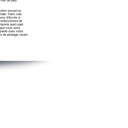
Pour de plus
ctère sexuel ou
nale. Faire cela
seur d’Accès à
 renforcement de
importe quel sujet
s que vous avez
partie sans votre
e de piratage visant