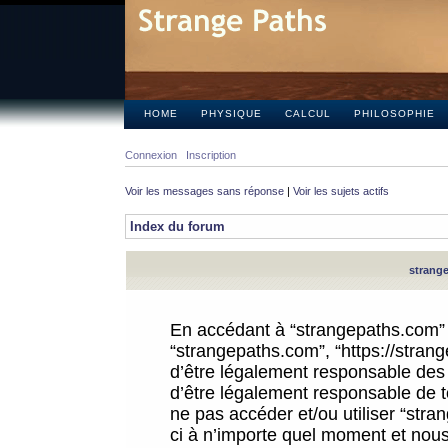
HOME
PHYSIQUE
CALCUL
PHILOSOPHIE
Connexion
Inscription
Voir les messages sans réponse
|
Voir les sujets actifs
Index du forum
strange
En accédant à “strangepaths.com” (d
“strangepaths.com”, “https://stra
d’être légalement responsable des 
d’être légalement responsable de to
ne pas accéder et/ou utiliser “str
ci à n’importe quel moment et nous