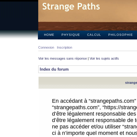
HOME
PHYSIQUE
CALCUL
PHILOSOPHIE
Connexion
Inscription
Voir les messages sans réponse
|
Voir les sujets actifs
Index du forum
strange
En accédant à “strangepaths.com” (d
“strangepaths.com”, “https://stra
d’être légalement responsable des 
d’être légalement responsable de to
ne pas accéder et/ou utiliser “str
ci à n’importe quel moment et nous