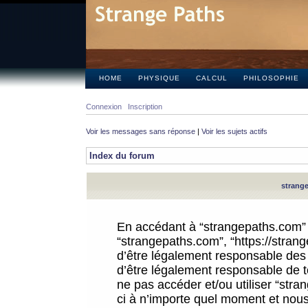
HOME
PHYSIQUE
CALCUL
PHILOSOPHIE
Connexion
Inscription
Voir les messages sans réponse
|
Voir les sujets actifs
Index du forum
strange
En accédant à “strangepaths.com” (d
“strangepaths.com”, “https://stra
d’être légalement responsable des 
d’être légalement responsable de to
ne pas accéder et/ou utiliser “str
ci à n’importe quel moment et nous