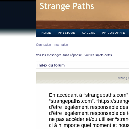
HOME
PHYSIQUE
CALCUL
PHILOSOPHIE
Connexion
Inscription
Voir les messages sans réponse
|
Voir les sujets actifs
Index du forum
strange
En accédant à “strangepaths.com” (d
“strangepaths.com”, “https://stra
d’être légalement responsable des 
d’être légalement responsable de to
ne pas accéder et/ou utiliser “str
ci à n’importe quel moment et nous