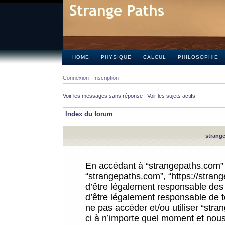
HOME
PHYSIQUE
CALCUL
PHILOSOPHIE
Connexion
Inscription
Voir les messages sans réponse
|
Voir les sujets actifs
Index du forum
strange
En accédant à “strangepaths.com” (d
“strangepaths.com”, “https://stra
d’être légalement responsable des 
d’être légalement responsable de to
ne pas accéder et/ou utiliser “str
ci à n’importe quel moment et nous