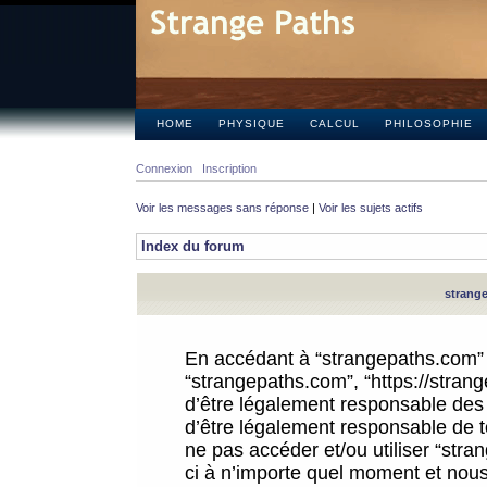
HOME
PHYSIQUE
CALCUL
PHILOSOPHIE
Connexion
Inscription
Voir les messages sans réponse
|
Voir les sujets actifs
Index du forum
strange
En accédant à “strangepaths.com” (d
“strangepaths.com”, “https://stra
d’être légalement responsable des 
d’être légalement responsable de to
ne pas accéder et/ou utiliser “str
ci à n’importe quel moment et nous