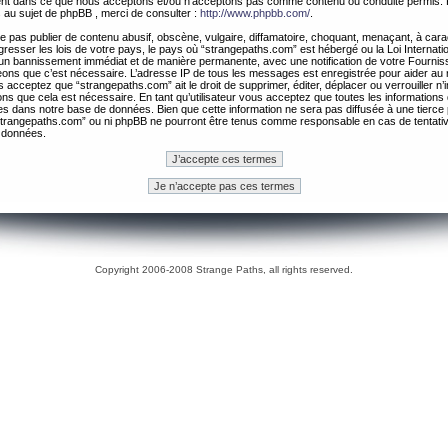
ement dans ce que nous acceptons et/ou n’acceptons pas comme contenu ou conduite permis. 
 au sujet de phpBB , merci de consulter :
http://www.phpbb.com/
.
 pas publier de contenu abusif, obscène, vulgaire, diffamatoire, choquant, menaçant, à cara
gresser les lois de votre pays, le pays où “strangepaths.com” est hébergé ou la Loi Internatio
un bannissement immédiat et de manière permanente, avec une notification de votre Fournis
geons que c’est nécessaire. L’adresse IP de tous les messages est enregistrée pour aider au
 acceptez que “strangepaths.com” ait le droit de supprimer, éditer, déplacer ou verrouiller n’
ns que cela est nécessaire. En tant qu’utilisateur vous acceptez que toutes les information
es dans notre base de données. Bien que cette information ne sera pas diffusée à une tierce 
trangepaths.com” ou ni phpBB ne pourront être tenus comme responsable en cas de tentativ
 données.
Copyright 2006-2008 Strange Paths, all rights reserved.