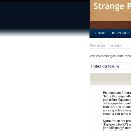
HOME
PHYSIQUE
Connexion
Inscription
Voir les messages sans rép
Index du forum
En accédant à “stra
“https://strangepat
pas d’être légalemen
“strangepaths.com”.
bien qu’il soit pru
après que les chang
mises à jour et/ou m
Notre forum est pro
“Équipes phpBB”) qui
être téléchargé dep