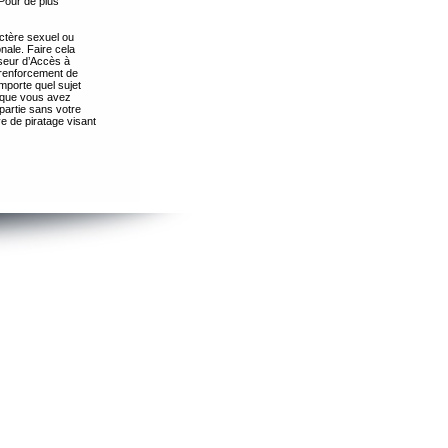
Pour de plus
ctère sexuel ou
nale. Faire cela
seur d’Accès à
 renforcement de
importe quel sujet
s que vous avez
partie sans votre
e de piratage visant