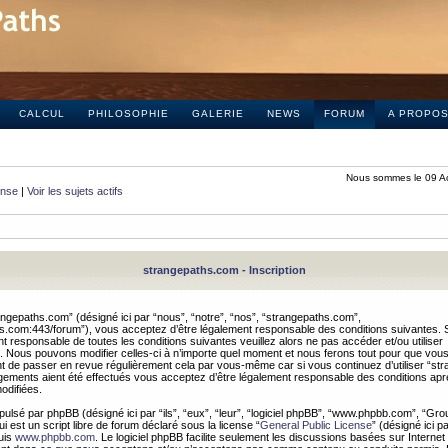
CALCUL
PHILOSOPHIE
GALERIE
NEWS
FORUM
A PROPO
Nous sommes le 09 A
onse
|
Voir les sujets actifs
strangepaths.com - Inscription
ngepaths.com” (désigné ici par “nous”, “notre”, “nos”, “strangepaths.com”,
hs.com:443/forum”), vous acceptez d’être légalement responsable des conditions suivantes. 
t responsable de toutes les conditions suivantes veuillez alors ne pas accéder et/ou utiliser
 Nous pouvons modifier celles-ci à n’importe quel moment et nous ferons tout pour que vou
dent de passer en revue régulièrement cela par vous-même car si vous continuez d’utiliser “s
ements aient été effectués vous acceptez d’être légalement responsable des conditions après
odifiées.
pulsé par phpBB (désigné ici par “ils”, “eux”, “leur”, “logiciel phpBB”, “www.phpbb.com”, “Gr
 est un script libre de forum déclaré sous la license “
General Public License
” (désigné ici p
uis
www.phpbb.com
. Le logiciel phpBB facilite seulement les discussions basées sur Internet