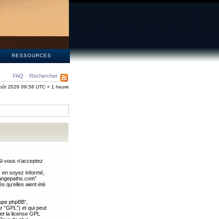
S
RESSOURCES
FAQ
Rechercher
oût 2026 09:58 UTC + 1 heure
Si vous n’acceptez
s en soyez informé,
trangepaths.com”
 qu’elles aient été
oupe phpBB”,
ar “GPL”) et qui peut
 et la license GPL