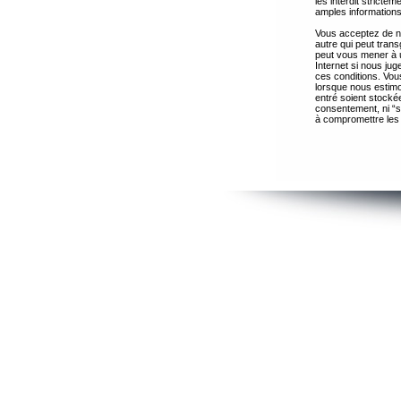
les interdit strict
amples informations
Vous acceptez de ne
autre qui peut trans
peut vous mener à 
Internet si nous ju
ces conditions. Vous
lorsque nous estimo
entré soient stocké
consentement, ni “s
à compromettre les