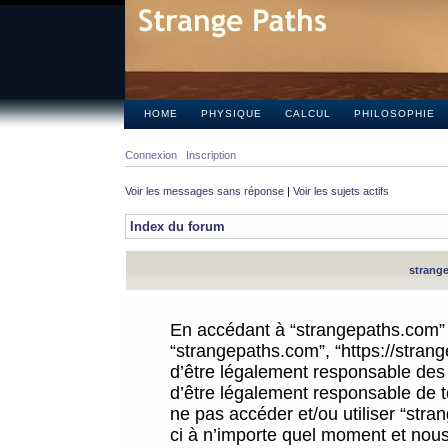
HOME
PHYSIQUE
CALCUL
PHILOSOPHIE
Connexion
Inscription
Voir les messages sans réponse
|
Voir les sujets actifs
Index du forum
strange
En accédant à “strangepaths.com” (d
“strangepaths.com”, “https://stra
d’être légalement responsable des 
d’être légalement responsable de to
ne pas accéder et/ou utiliser “str
ci à n’importe quel moment et nous