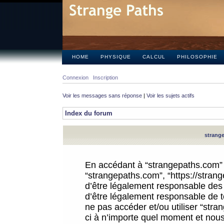
HOME
PHYSIQUE
CALCUL
PHILOSOPHIE
Connexion
Inscription
Voir les messages sans réponse
|
Voir les sujets actifs
Index du forum
strange
En accédant à “strangepaths.com” (d
“strangepaths.com”, “https://stra
d’être légalement responsable des 
d’être légalement responsable de to
ne pas accéder et/ou utiliser “str
ci à n’importe quel moment et nous