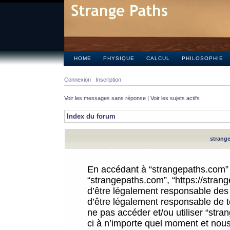
HOME
PHYSIQUE
CALCUL
PHILOSOPHIE
Connexion
Inscription
Voir les messages sans réponse
|
Voir les sujets actifs
Index du forum
strange
En accédant à “strangepaths.com” (d
“strangepaths.com”, “https://stra
d’être légalement responsable des 
d’être légalement responsable de to
ne pas accéder et/ou utiliser “str
ci à n’importe quel moment et nous