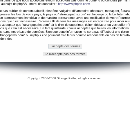
ement dans ce que nous acceptons et/ou n’acceptons pas comme contenu ou conduite permis. 
 au sujet de phpBB , merci de consulter :
http://www.phpbb.com/
.
 pas publier de contenu abusif, obscène, vulgaire, diffamatoire, choquant, menaçant, à cara
gresser les lois de votre pays, le pays où “strangepaths.com” est hébergé ou la Loi Internatio
un bannissement immédiat et de manière permanente, avec une notification de votre Fournis
geons que c’est nécessaire. L’adresse IP de tous les messages est enregistrée pour aider au
 acceptez que “strangepaths.com” ait le droit de supprimer, éditer, déplacer ou verrouiller n’
ns que cela est nécessaire. En tant qu’utilisateur vous acceptez que toutes les information
es dans notre base de données. Bien que cette information ne sera pas diffusée à une tierce 
trangepaths.com” ou ni phpBB ne pourront être tenus comme responsable en cas de tentativ
 données.
Copyright 2006-2008 Strange Paths, all rights reserved.