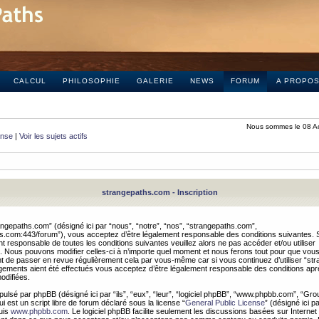
CALCUL
PHILOSOPHIE
GALERIE
NEWS
FORUM
A PROPO
Nous sommes le 08 A
onse
|
Voir les sujets actifs
strangepaths.com - Inscription
ngepaths.com” (désigné ici par “nous”, “notre”, “nos”, “strangepaths.com”,
hs.com:443/forum”), vous acceptez d’être légalement responsable des conditions suivantes. 
t responsable de toutes les conditions suivantes veuillez alors ne pas accéder et/ou utiliser
 Nous pouvons modifier celles-ci à n’importe quel moment et nous ferons tout pour que vou
dent de passer en revue régulièrement cela par vous-même car si vous continuez d’utiliser “s
ements aient été effectués vous acceptez d’être légalement responsable des conditions après
odifiées.
pulsé par phpBB (désigné ici par “ils”, “eux”, “leur”, “logiciel phpBB”, “www.phpbb.com”, “Gr
 est un script libre de forum déclaré sous la license “
General Public License
” (désigné ici p
uis
www.phpbb.com
. Le logiciel phpBB facilite seulement les discussions basées sur Internet