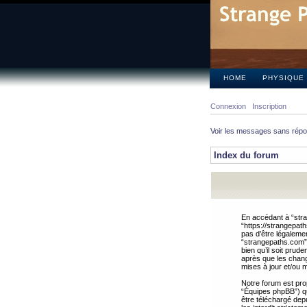
HOME
PHYSIQUE
Connexion
Inscription
Voir les messages sans rép
Index du forum
En accédant à “stra
“https://strangepat
pas d’être légalemen
“strangepaths.com”.
bien qu’il soit pru
après que les chang
mises à jour et/ou m
Notre forum est pro
“Équipes phpBB”) qui
être téléchargé dep