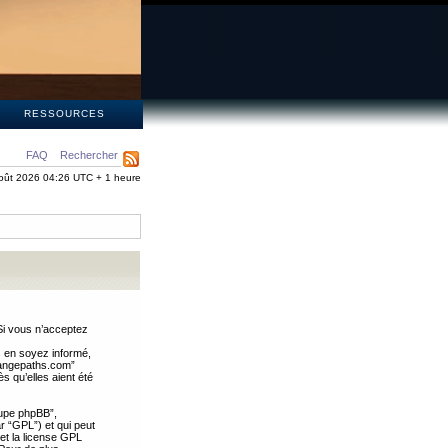
S
RESSOURCES
FAQ
Rechercher
oût 2026 04:26 UTC + 1 heure
Si vous n’acceptez
s en soyez informé,
trangepaths.com”
 qu’elles aient été
oupe phpBB”,
ar “GPL”) et qui peut
 et la license GPL