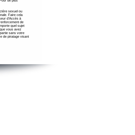
Pour de plus
ctère sexuel ou
nale. Faire cela
seur d’Accès à
 renforcement de
importe quel sujet
s que vous avez
partie sans votre
e de piratage visant