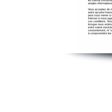
les interdit strict
amples informations
Vous acceptez de ne
autre qui peut trans
peut vous mener à 
Internet si nous ju
ces conditions. Vous
lorsque nous estimo
entré soient stocké
consentement, ni “s
à compromettre les