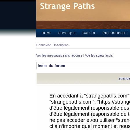
HOME
PHYSIQUE
CALCUL
PHILOSOPHIE
Connexion
Inscription
Voir les messages sans réponse
|
Voir les sujets actifs
Index du forum
strange
En accédant à “strangepaths.com” (d
“strangepaths.com”, “https://stra
d’être légalement responsable des 
d’être légalement responsable de to
ne pas accéder et/ou utiliser “str
ci à n’importe quel moment et nous