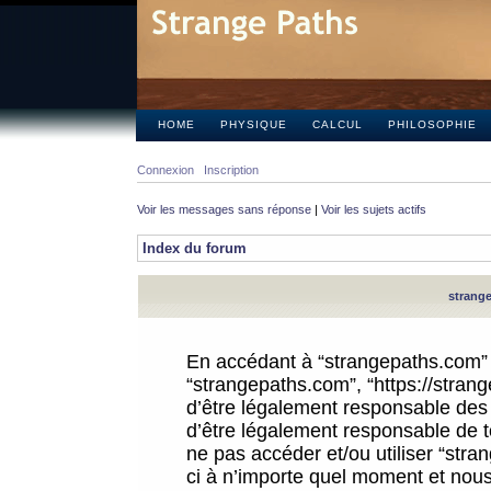
HOME
PHYSIQUE
CALCUL
PHILOSOPHIE
Connexion
Inscription
Voir les messages sans réponse
|
Voir les sujets actifs
Index du forum
strange
En accédant à “strangepaths.com” (d
“strangepaths.com”, “https://stra
d’être légalement responsable des 
d’être légalement responsable de to
ne pas accéder et/ou utiliser “str
ci à n’importe quel moment et nous