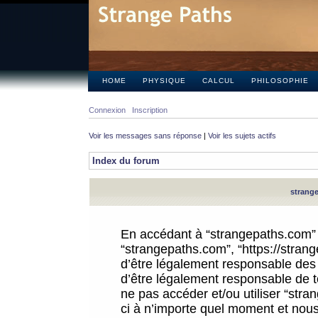
HOME
PHYSIQUE
CALCUL
PHILOSOPHIE
Connexion
Inscription
Voir les messages sans réponse
|
Voir les sujets actifs
Index du forum
strange
En accédant à “strangepaths.com” (d
“strangepaths.com”, “https://stra
d’être légalement responsable des 
d’être légalement responsable de to
ne pas accéder et/ou utiliser “str
ci à n’importe quel moment et nous