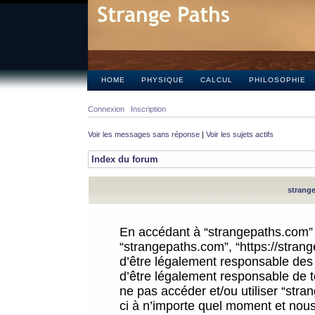
HOME
PHYSIQUE
CALCUL
PHILOSOPHIE
Connexion
Inscription
Voir les messages sans réponse
|
Voir les sujets actifs
Index du forum
strange
En accédant à “strangepaths.com” (d
“strangepaths.com”, “https://stra
d’être légalement responsable des 
d’être légalement responsable de to
ne pas accéder et/ou utiliser “str
ci à n’importe quel moment et nous