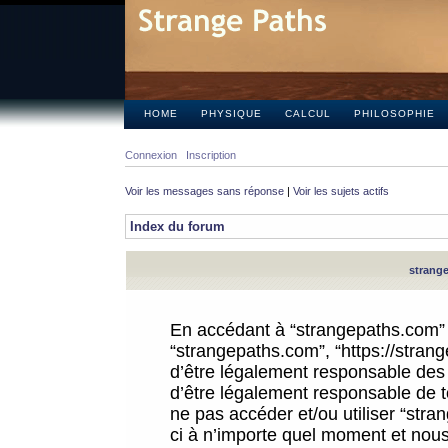
HOME
PHYSIQUE
CALCUL
PHILOSOPHIE
Connexion
Inscription
Voir les messages sans réponse
|
Voir les sujets actifs
Index du forum
strange
En accédant à “strangepaths.com” (d
“strangepaths.com”, “https://stra
d’être légalement responsable des 
d’être légalement responsable de to
ne pas accéder et/ou utiliser “str
ci à n’importe quel moment et nous