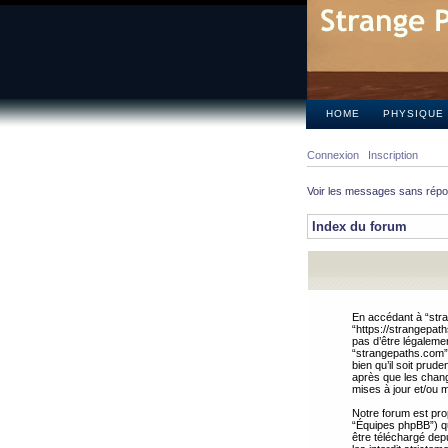
HOME
PHYSIQUE
Connexion
Inscription
Voir les messages sans rép
Index du forum
En accédant à “stra
“https://strangepat
pas d’être légalemen
“strangepaths.com”.
bien qu’il soit pru
après que les chang
mises à jour et/ou m
Notre forum est pro
“Équipes phpBB”) qui
être téléchargé dep