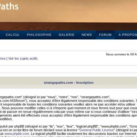
CALCUL
PHILOSOPHIE
GALERIE
NEWS
FORUM
A PROPO
Nous sommes le 09 A
onse
|
Voir les sujets actifs
strangepaths.com - Inscription
ngepaths.com” (désigné ici par “nous”, “notre”, “nos”, “strangepaths.com”,
hs.com:443/forum”), vous acceptez d’être légalement responsable des conditions suivantes. 
t responsable de toutes les conditions suivantes veuillez alors ne pas accéder et/ou utiliser
 Nous pouvons modifier celles-ci à n’importe quel moment et nous ferons tout pour que vou
dent de passer en revue régulièrement cela par vous-même car si vous continuez d’utiliser “s
ements aient été effectués vous acceptez d’être légalement responsable des conditions après
odifiées.
pulsé par phpBB (désigné ici par “ils”, “eux”, “leur”, “logiciel phpBB”, “www.phpbb.com”, “Gr
 est un script libre de forum déclaré sous la license “
General Public License
” (désigné ici p
uis
www.phpbb.com
. Le logiciel phpBB facilite seulement les discussions basées sur Internet