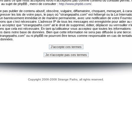
ement dans ce que nous acceptons et/ou n’acceptons pas comme contenu ou conduite permis. 
 au sujet de phpBB , merci de consulter :
http://www.phpbb.com/
.
 pas publier de contenu abusif, obscène, vulgaire, diffamatoire, choquant, menaçant, à cara
gresser les lois de votre pays, le pays où “strangepaths.com” est hébergé ou la Loi Internatio
un bannissement immédiat et de manière permanente, avec une notification de votre Fournis
geons que c’est nécessaire. L’adresse IP de tous les messages est enregistrée pour aider au
 acceptez que “strangepaths.com” ait le droit de supprimer, éditer, déplacer ou verrouiller n’
ns que cela est nécessaire. En tant qu’utilisateur vous acceptez que toutes les information
es dans notre base de données. Bien que cette information ne sera pas diffusée à une tierce 
trangepaths.com” ou ni phpBB ne pourront être tenus comme responsable en cas de tentativ
 données.
Copyright 2006-2008 Strange Paths, all rights reserved.