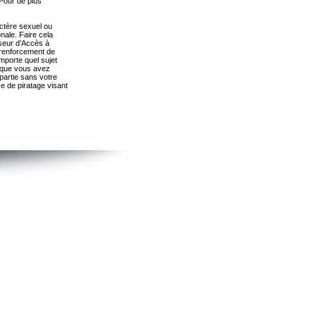
Pour de plus
ctère sexuel ou
nale. Faire cela
seur d’Accès à
 renforcement de
importe quel sujet
s que vous avez
partie sans votre
e de piratage visant