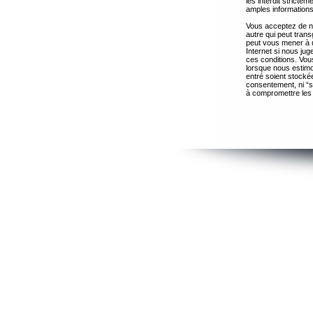
les interdit strict
amples informations
Vous acceptez de ne
autre qui peut trans
peut vous mener à 
Internet si nous ju
ces conditions. Vous
lorsque nous estimo
entré soient stocké
consentement, ni “s
à compromettre les