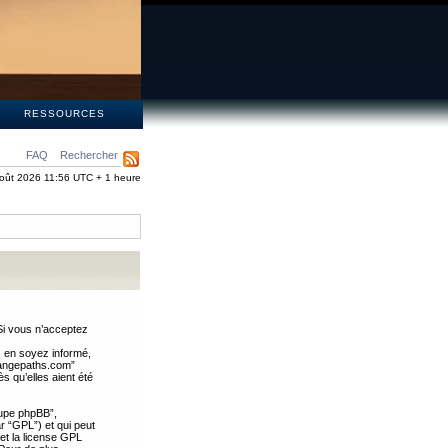
S
RESSOURCES
FAQ
Rechercher
oût 2026 11:56 UTC + 1 heure
Si vous n’acceptez
s en soyez informé,
trangepaths.com”
 qu’elles aient été
oupe phpBB”,
ar “GPL”) et qui peut
 et la license GPL