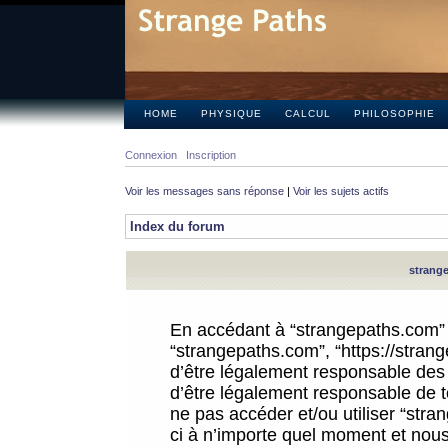
HOME
PHYSIQUE
CALCUL
PHILOSOPHIE
Connexion
Inscription
Voir les messages sans réponse
|
Voir les sujets actifs
Index du forum
strange
En accédant à “strangepaths.com” (d
“strangepaths.com”, “https://stra
d’être légalement responsable des 
d’être légalement responsable de to
ne pas accéder et/ou utiliser “str
ci à n’importe quel moment et nous