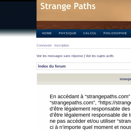
HOME
PHYSIQUE
CALCUL
PHILOSOPHIE
Connexion
Inscription
Voir les messages sans réponse
|
Voir les sujets actifs
Index du forum
strange
En accédant à “strangepaths.com” (d
“strangepaths.com”, “https://stra
d’être légalement responsable des 
d’être légalement responsable de to
ne pas accéder et/ou utiliser “str
ci à n’importe quel moment et nous