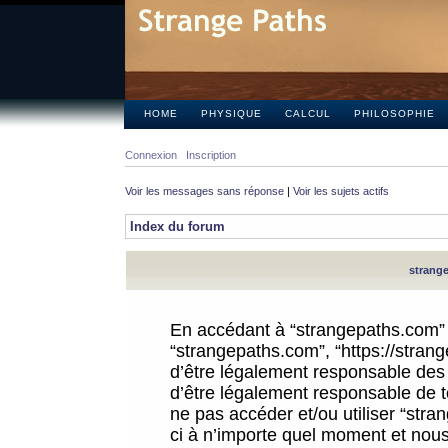
HOME
PHYSIQUE
CALCUL
PHILOSOPHIE
Connexion
Inscription
Voir les messages sans réponse
|
Voir les sujets actifs
Index du forum
strange
En accédant à “strangepaths.com” (d
“strangepaths.com”, “https://stra
d’être légalement responsable des 
d’être légalement responsable de to
ne pas accéder et/ou utiliser “str
ci à n’importe quel moment et nous