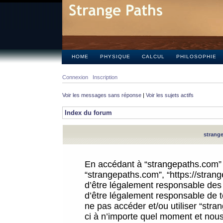
HOME
PHYSIQUE
CALCUL
PHILOSOPHIE
Connexion
Inscription
Voir les messages sans réponse
|
Voir les sujets actifs
Index du forum
strange
En accédant à “strangepaths.com” (d
“strangepaths.com”, “https://stra
d’être légalement responsable des 
d’être légalement responsable de to
ne pas accéder et/ou utiliser “str
ci à n’importe quel moment et nous