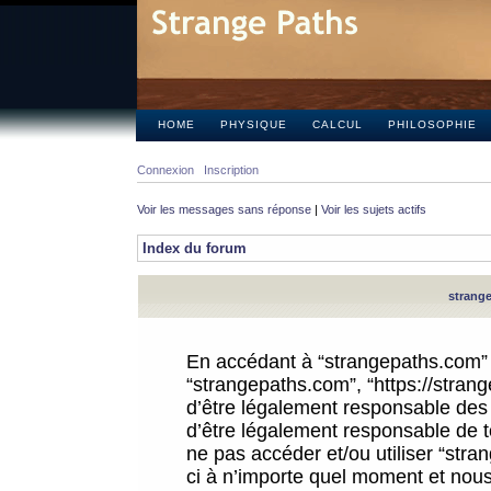
HOME
PHYSIQUE
CALCUL
PHILOSOPHIE
Connexion
Inscription
Voir les messages sans réponse
|
Voir les sujets actifs
Index du forum
strange
En accédant à “strangepaths.com” (d
“strangepaths.com”, “https://stra
d’être légalement responsable des 
d’être légalement responsable de to
ne pas accéder et/ou utiliser “str
ci à n’importe quel moment et nous