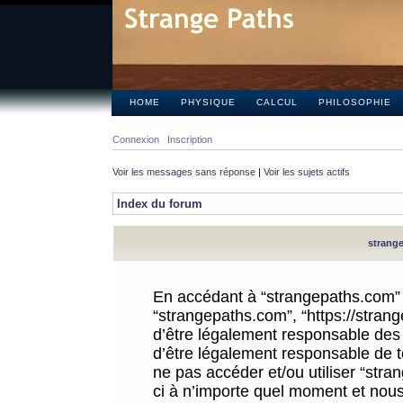
HOME
PHYSIQUE
CALCUL
PHILOSOPHIE
Connexion
Inscription
Voir les messages sans réponse
|
Voir les sujets actifs
Index du forum
strange
En accédant à “strangepaths.com” (d
“strangepaths.com”, “https://stra
d’être légalement responsable des 
d’être légalement responsable de to
ne pas accéder et/ou utiliser “str
ci à n’importe quel moment et nous