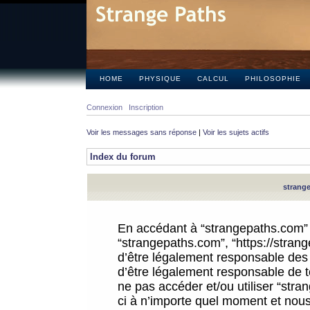
HOME
PHYSIQUE
CALCUL
PHILOSOPHIE
Connexion
Inscription
Voir les messages sans réponse
|
Voir les sujets actifs
Index du forum
strange
En accédant à “strangepaths.com” (d
“strangepaths.com”, “https://stra
d’être légalement responsable des 
d’être légalement responsable de to
ne pas accéder et/ou utiliser “str
ci à n’importe quel moment et nous