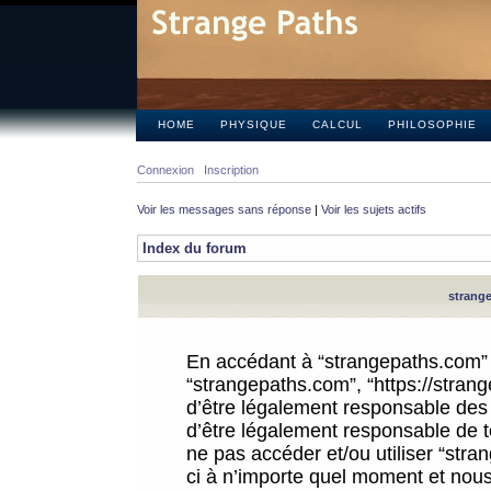
HOME
PHYSIQUE
CALCUL
PHILOSOPHIE
Connexion
Inscription
Voir les messages sans réponse
|
Voir les sujets actifs
Index du forum
strange
En accédant à “strangepaths.com” (d
“strangepaths.com”, “https://stra
d’être légalement responsable des 
d’être légalement responsable de to
ne pas accéder et/ou utiliser “str
ci à n’importe quel moment et nous