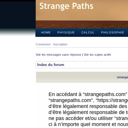
HOME
PHYSIQUE
CALCUL
PHILOSOPHIE
Connexion
Inscription
Voir les messages sans réponse
|
Voir les sujets actifs
Index du forum
strange
En accédant à “strangepaths.com” (d
“strangepaths.com”, “https://stra
d’être légalement responsable des 
d’être légalement responsable de to
ne pas accéder et/ou utiliser “str
ci à n’importe quel moment et nous