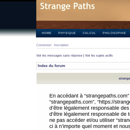
HOME
PHYSIQUE
CALCUL
PHILOSOPHIE
Connexion
Inscription
Voir les messages sans réponse
|
Voir les sujets actifs
Index du forum
strange
En accédant à “strangepaths.com” (d
“strangepaths.com”, “https://stra
d’être légalement responsable des 
d’être légalement responsable de to
ne pas accéder et/ou utiliser “str
ci à n’importe quel moment et nous