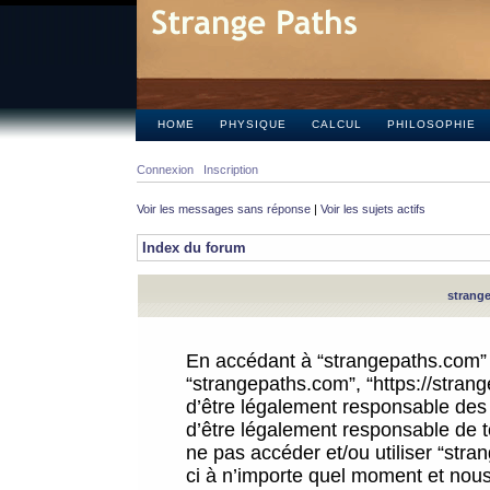
HOME
PHYSIQUE
CALCUL
PHILOSOPHIE
Connexion
Inscription
Voir les messages sans réponse
|
Voir les sujets actifs
Index du forum
strange
En accédant à “strangepaths.com” (d
“strangepaths.com”, “https://stra
d’être légalement responsable des 
d’être légalement responsable de to
ne pas accéder et/ou utiliser “str
ci à n’importe quel moment et nous