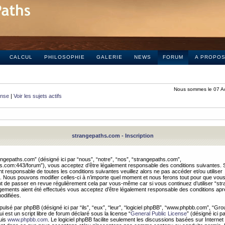
CALCUL
PHILOSOPHIE
GALERIE
NEWS
FORUM
A PROPO
Nous sommes le 07 A
onse
|
Voir les sujets actifs
strangepaths.com - Inscription
ngepaths.com” (désigné ici par “nous”, “notre”, “nos”, “strangepaths.com”,
hs.com:443/forum”), vous acceptez d’être légalement responsable des conditions suivantes. 
t responsable de toutes les conditions suivantes veuillez alors ne pas accéder et/ou utiliser
 Nous pouvons modifier celles-ci à n’importe quel moment et nous ferons tout pour que vou
dent de passer en revue régulièrement cela par vous-même car si vous continuez d’utiliser “s
ements aient été effectués vous acceptez d’être légalement responsable des conditions après
odifiées.
pulsé par phpBB (désigné ici par “ils”, “eux”, “leur”, “logiciel phpBB”, “www.phpbb.com”, “Gr
 est un script libre de forum déclaré sous la license “
General Public License
” (désigné ici p
uis
www.phpbb.com
. Le logiciel phpBB facilite seulement les discussions basées sur Internet