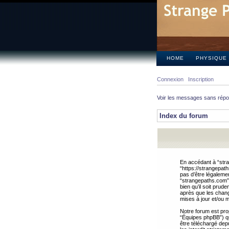
HOME
PHYSIQUE
Connexion
Inscription
Voir les messages sans rép
Index du forum
En accédant à “stra
“https://strangepat
pas d’être légalemen
“strangepaths.com”.
bien qu’il soit pru
après que les chang
mises à jour et/ou m
Notre forum est pro
“Équipes phpBB”) qui
être téléchargé dep