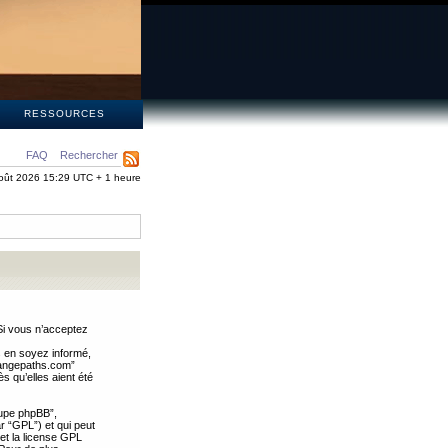
S
RESSOURCES
FAQ
Rechercher
oût 2026 15:29 UTC + 1 heure
Si vous n’acceptez
s en soyez informé,
trangepaths.com”
 qu’elles aient été
oupe phpBB”,
ar “GPL”) et qui peut
 et la license GPL