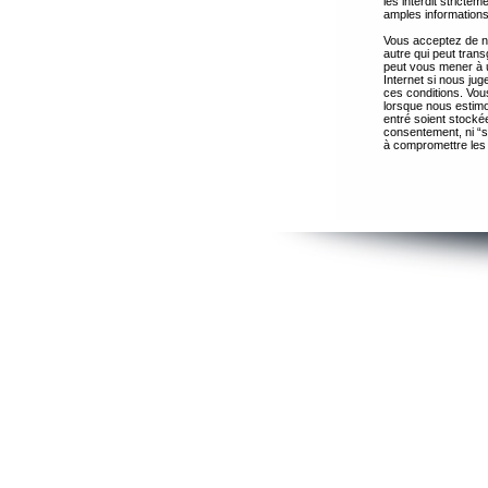
les interdit strict
amples informations
Vous acceptez de ne
autre qui peut trans
peut vous mener à 
Internet si nous ju
ces conditions. Vous
lorsque nous estimo
entré soient stocké
consentement, ni “s
à compromettre les