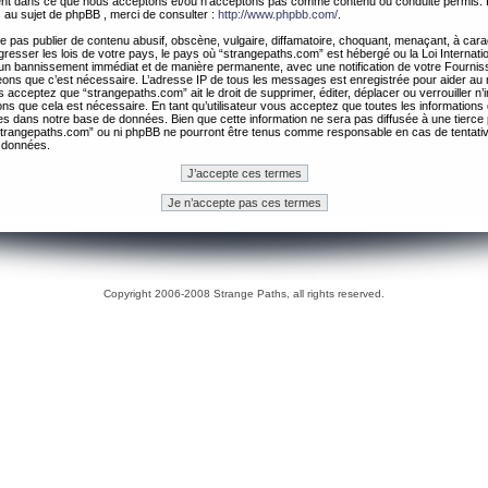
ement dans ce que nous acceptons et/ou n’acceptons pas comme contenu ou conduite permis. 
 au sujet de phpBB , merci de consulter :
http://www.phpbb.com/
.
 pas publier de contenu abusif, obscène, vulgaire, diffamatoire, choquant, menaçant, à cara
gresser les lois de votre pays, le pays où “strangepaths.com” est hébergé ou la Loi Internatio
un bannissement immédiat et de manière permanente, avec une notification de votre Fournis
geons que c’est nécessaire. L’adresse IP de tous les messages est enregistrée pour aider au
 acceptez que “strangepaths.com” ait le droit de supprimer, éditer, déplacer ou verrouiller n’
ns que cela est nécessaire. En tant qu’utilisateur vous acceptez que toutes les information
es dans notre base de données. Bien que cette information ne sera pas diffusée à une tierce 
trangepaths.com” ou ni phpBB ne pourront être tenus comme responsable en cas de tentativ
 données.
Copyright 2006-2008 Strange Paths, all rights reserved.