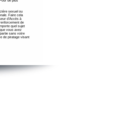
Pour de plus
ctère sexuel ou
nale. Faire cela
seur d’Accès à
 renforcement de
importe quel sujet
s que vous avez
partie sans votre
e de piratage visant