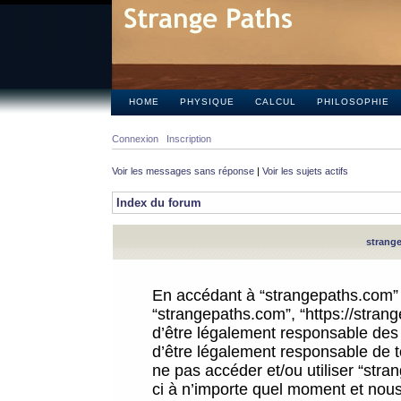
HOME
PHYSIQUE
CALCUL
PHILOSOPHIE
Connexion
Inscription
Voir les messages sans réponse
|
Voir les sujets actifs
Index du forum
strange
En accédant à “strangepaths.com” (d
“strangepaths.com”, “https://stra
d’être légalement responsable des 
d’être légalement responsable de to
ne pas accéder et/ou utiliser “str
ci à n’importe quel moment et nous