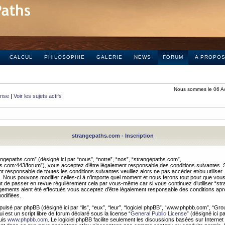
CALCUL
PHILOSOPHIE
GALERIE
NEWS
FORUM
A PROPO
Nous sommes le 06 A
onse
|
Voir les sujets actifs
strangepaths.com - Inscription
ngepaths.com” (désigné ici par “nous”, “notre”, “nos”, “strangepaths.com”,
hs.com:443/forum”), vous acceptez d’être légalement responsable des conditions suivantes. 
t responsable de toutes les conditions suivantes veuillez alors ne pas accéder et/ou utiliser
 Nous pouvons modifier celles-ci à n’importe quel moment et nous ferons tout pour que vou
dent de passer en revue régulièrement cela par vous-même car si vous continuez d’utiliser “s
ements aient été effectués vous acceptez d’être légalement responsable des conditions après
odifiées.
pulsé par phpBB (désigné ici par “ils”, “eux”, “leur”, “logiciel phpBB”, “www.phpbb.com”, “Gr
 est un script libre de forum déclaré sous la license “
General Public License
” (désigné ici p
uis
www.phpbb.com
. Le logiciel phpBB facilite seulement les discussions basées sur Internet