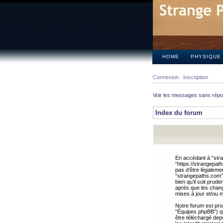
HOME
PHYSIQUE
Connexion
Inscription
Voir les messages sans rép
Index du forum
En accédant à “stra
“https://strangepat
pas d’être légalemen
“strangepaths.com”.
bien qu’il soit pru
après que les chang
mises à jour et/ou m
Notre forum est pro
“Équipes phpBB”) qui
être téléchargé dep