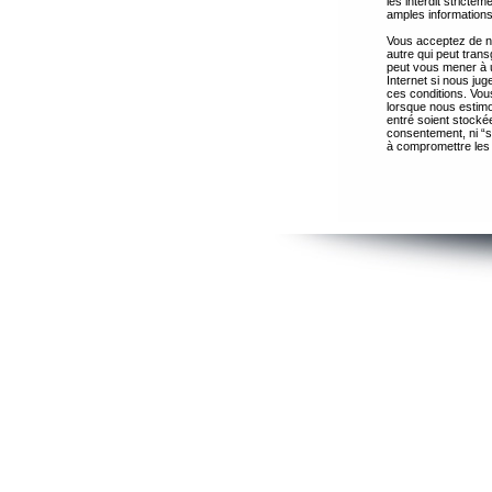
les interdit strict
amples informations
Vous acceptez de ne
autre qui peut trans
peut vous mener à 
Internet si nous ju
ces conditions. Vous
lorsque nous estimo
entré soient stocké
consentement, ni “s
à compromettre les