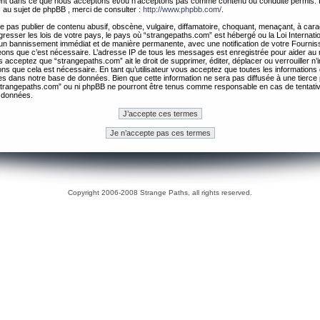
ement dans ce que nous acceptons et/ou n’acceptons pas comme contenu ou conduite permis. 
 au sujet de phpBB , merci de consulter :
http://www.phpbb.com/
.
 pas publier de contenu abusif, obscène, vulgaire, diffamatoire, choquant, menaçant, à cara
gresser les lois de votre pays, le pays où “strangepaths.com” est hébergé ou la Loi Internatio
un bannissement immédiat et de manière permanente, avec une notification de votre Fournis
geons que c’est nécessaire. L’adresse IP de tous les messages est enregistrée pour aider au
 acceptez que “strangepaths.com” ait le droit de supprimer, éditer, déplacer ou verrouiller n’
ns que cela est nécessaire. En tant qu’utilisateur vous acceptez que toutes les information
es dans notre base de données. Bien que cette information ne sera pas diffusée à une tierce 
trangepaths.com” ou ni phpBB ne pourront être tenus comme responsable en cas de tentativ
 données.
Copyright 2006-2008 Strange Paths, all rights reserved.