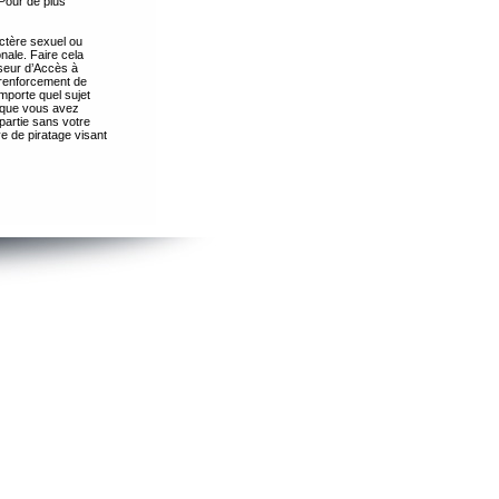
Pour de plus
ctère sexuel ou
nale. Faire cela
seur d’Accès à
 renforcement de
importe quel sujet
s que vous avez
partie sans votre
e de piratage visant