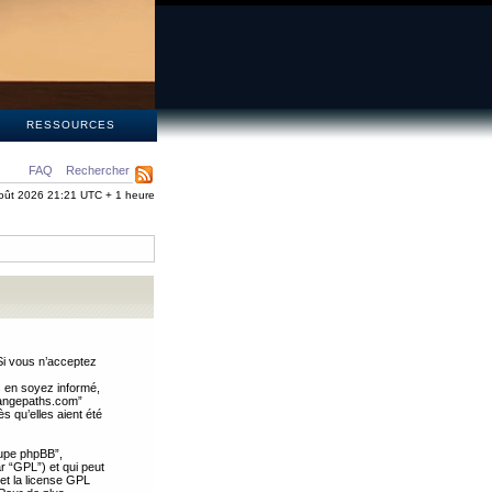
S
RESSOURCES
FAQ
Rechercher
oût 2026 21:21 UTC + 1 heure
Si vous n’acceptez
s en soyez informé,
trangepaths.com”
 qu’elles aient été
oupe phpBB”,
ar “GPL”) et qui peut
 et la license GPL