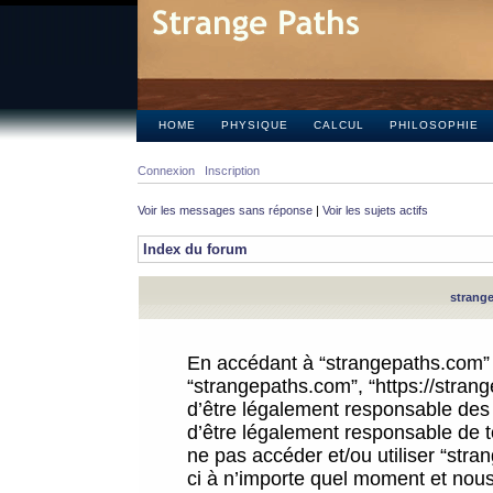
HOME
PHYSIQUE
CALCUL
PHILOSOPHIE
Connexion
Inscription
Voir les messages sans réponse
|
Voir les sujets actifs
Index du forum
strange
En accédant à “strangepaths.com” (d
“strangepaths.com”, “https://stra
d’être légalement responsable des 
d’être légalement responsable de to
ne pas accéder et/ou utiliser “str
ci à n’importe quel moment et nous