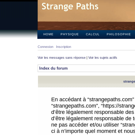
HOME
PHYSIQUE
CALCUL
PHILOSOPHIE
Connexion
Inscription
Voir les messages sans réponse
|
Voir les sujets actifs
Index du forum
strange
En accédant à “strangepaths.com” (d
“strangepaths.com”, “https://stra
d’être légalement responsable des 
d’être légalement responsable de to
ne pas accéder et/ou utiliser “str
ci à n’importe quel moment et nous