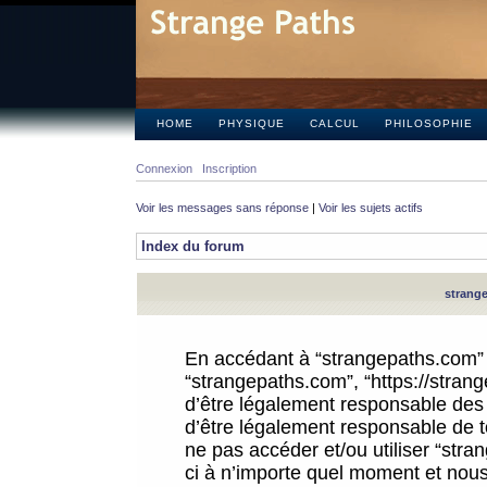
HOME
PHYSIQUE
CALCUL
PHILOSOPHIE
Connexion
Inscription
Voir les messages sans réponse
|
Voir les sujets actifs
Index du forum
strange
En accédant à “strangepaths.com” (d
“strangepaths.com”, “https://stra
d’être légalement responsable des 
d’être légalement responsable de to
ne pas accéder et/ou utiliser “str
ci à n’importe quel moment et nous