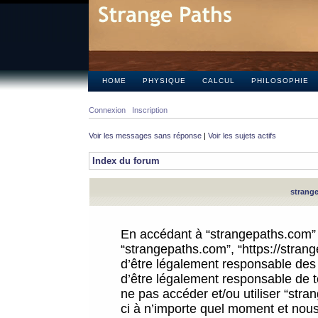
HOME
PHYSIQUE
CALCUL
PHILOSOPHIE
Connexion
Inscription
Voir les messages sans réponse
|
Voir les sujets actifs
Index du forum
strange
En accédant à “strangepaths.com” (d
“strangepaths.com”, “https://stra
d’être légalement responsable des 
d’être légalement responsable de to
ne pas accéder et/ou utiliser “str
ci à n’importe quel moment et nous