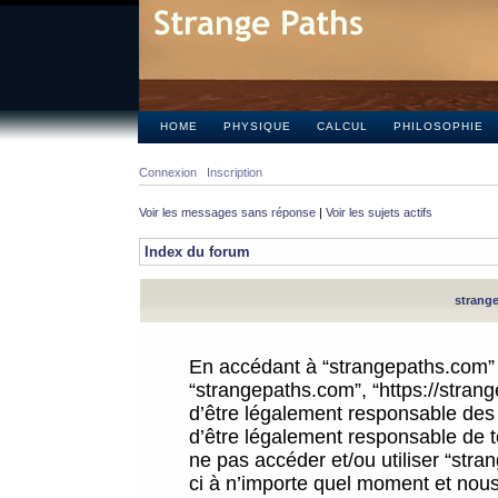
HOME
PHYSIQUE
CALCUL
PHILOSOPHIE
Connexion
Inscription
Voir les messages sans réponse
|
Voir les sujets actifs
Index du forum
strange
En accédant à “strangepaths.com” (d
“strangepaths.com”, “https://stra
d’être légalement responsable des 
d’être légalement responsable de to
ne pas accéder et/ou utiliser “str
ci à n’importe quel moment et nous