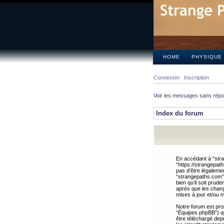
HOME
PHYSIQUE
Connexion
Inscription
Voir les messages sans rép
Index du forum
En accédant à “stra
“https://strangepat
pas d’être légalemen
“strangepaths.com”.
bien qu’il soit pru
après que les chang
mises à jour et/ou m
Notre forum est pro
“Équipes phpBB”) qui
être téléchargé dep