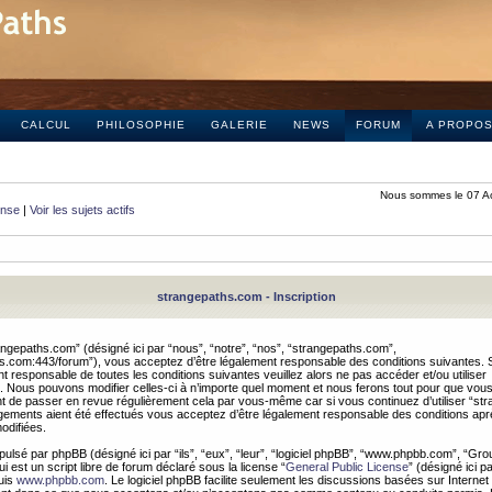
CALCUL
PHILOSOPHIE
GALERIE
NEWS
FORUM
A PROPO
Nous sommes le 07 A
onse
|
Voir les sujets actifs
strangepaths.com - Inscription
ngepaths.com” (désigné ici par “nous”, “notre”, “nos”, “strangepaths.com”,
hs.com:443/forum”), vous acceptez d’être légalement responsable des conditions suivantes. 
t responsable de toutes les conditions suivantes veuillez alors ne pas accéder et/ou utiliser
 Nous pouvons modifier celles-ci à n’importe quel moment et nous ferons tout pour que vou
dent de passer en revue régulièrement cela par vous-même car si vous continuez d’utiliser “s
ements aient été effectués vous acceptez d’être légalement responsable des conditions après
odifiées.
pulsé par phpBB (désigné ici par “ils”, “eux”, “leur”, “logiciel phpBB”, “www.phpbb.com”, “Gr
 est un script libre de forum déclaré sous la license “
General Public License
” (désigné ici p
uis
www.phpbb.com
. Le logiciel phpBB facilite seulement les discussions basées sur Internet