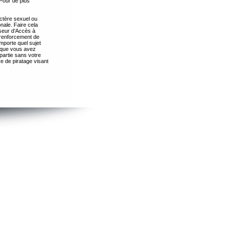
Pour de plus
ctère sexuel ou
nale. Faire cela
seur d’Accès à
 renforcement de
importe quel sujet
s que vous avez
partie sans votre
e de piratage visant