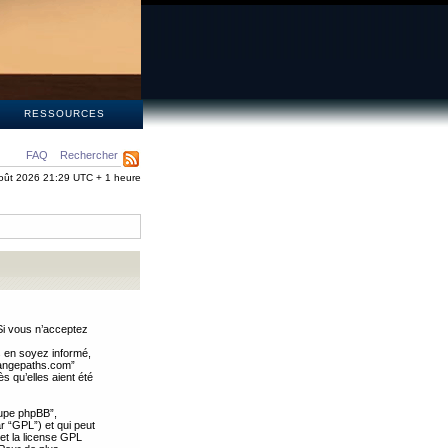
S
RESSOURCES
FAQ
Rechercher
oût 2026 21:29 UTC + 1 heure
Si vous n’acceptez
s en soyez informé,
trangepaths.com”
 qu’elles aient été
oupe phpBB”,
ar “GPL”) et qui peut
 et la license GPL