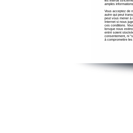
les interdit strict
amples informations
Vous acceptez de ne
autre qui peut trans
peut vous mener à 
Internet si nous ju
ces conditions. Vous
lorsque nous estimo
entré soient stocké
consentement, ni “s
à compromettre les