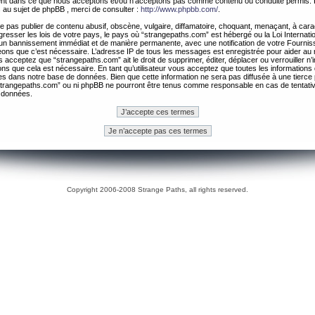
ement dans ce que nous acceptons et/ou n’acceptons pas comme contenu ou conduite permis. 
 au sujet de phpBB , merci de consulter :
http://www.phpbb.com/
.
 pas publier de contenu abusif, obscène, vulgaire, diffamatoire, choquant, menaçant, à cara
gresser les lois de votre pays, le pays où “strangepaths.com” est hébergé ou la Loi Internatio
un bannissement immédiat et de manière permanente, avec une notification de votre Fournis
geons que c’est nécessaire. L’adresse IP de tous les messages est enregistrée pour aider au
 acceptez que “strangepaths.com” ait le droit de supprimer, éditer, déplacer ou verrouiller n’
ns que cela est nécessaire. En tant qu’utilisateur vous acceptez que toutes les information
es dans notre base de données. Bien que cette information ne sera pas diffusée à une tierce 
trangepaths.com” ou ni phpBB ne pourront être tenus comme responsable en cas de tentativ
 données.
Copyright 2006-2008 Strange Paths, all rights reserved.