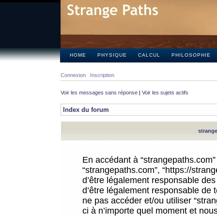
HOME
PHYSIQUE
CALCUL
PHILOSOPHIE
Connexion
Inscription
Voir les messages sans réponse
|
Voir les sujets actifs
Index du forum
strange
En accédant à “strangepaths.com” (d
“strangepaths.com”, “https://stra
d’être légalement responsable des 
d’être légalement responsable de to
ne pas accéder et/ou utiliser “str
ci à n’importe quel moment et nous