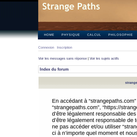
HOME
PHYSIQUE
CALCUL
PHILOSOPHIE
Connexion
Inscription
Voir les messages sans réponse
|
Voir les sujets actifs
Index du forum
strange
En accédant à “strangepaths.com” (d
“strangepaths.com”, “https://stra
d’être légalement responsable des 
d’être légalement responsable de to
ne pas accéder et/ou utiliser “str
ci à n’importe quel moment et nous