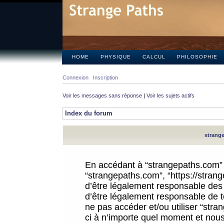
HOME
PHYSIQUE
CALCUL
PHILOSOPHIE
Connexion
Inscription
Voir les messages sans réponse
|
Voir les sujets actifs
Index du forum
strange
En accédant à “strangepaths.com” (d
“strangepaths.com”, “https://stra
d’être légalement responsable des 
d’être légalement responsable de to
ne pas accéder et/ou utiliser “str
ci à n’importe quel moment et nous