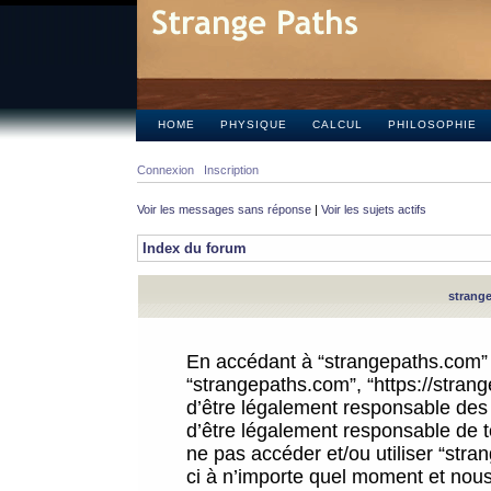
HOME
PHYSIQUE
CALCUL
PHILOSOPHIE
Connexion
Inscription
Voir les messages sans réponse
|
Voir les sujets actifs
Index du forum
strange
En accédant à “strangepaths.com” (d
“strangepaths.com”, “https://stra
d’être légalement responsable des 
d’être légalement responsable de to
ne pas accéder et/ou utiliser “str
ci à n’importe quel moment et nous