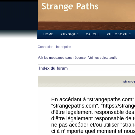
HOME
PHYSIQUE
CALCUL
PHILOSOPHIE
Connexion
Inscription
Voir les messages sans réponse
|
Voir les sujets actifs
Index du forum
strange
En accédant à “strangepaths.com” (d
“strangepaths.com”, “https://stra
d’être légalement responsable des 
d’être légalement responsable de to
ne pas accéder et/ou utiliser “str
ci à n’importe quel moment et nous