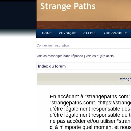
HOME
PHYSIQUE
CALCUL
PHILOSOPHIE
Connexion
Inscription
Voir les messages sans réponse
|
Voir les sujets actifs
Index du forum
strange
En accédant à “strangepaths.com” (d
“strangepaths.com”, “https://stra
d’être légalement responsable des 
d’être légalement responsable de to
ne pas accéder et/ou utiliser “str
ci à n’importe quel moment et nous