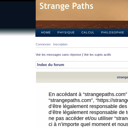
HOME
PHYSIQUE
CALCUL
PHILOSOPHIE
Connexion
Inscription
Voir les messages sans réponse
|
Voir les sujets actifs
Index du forum
strange
En accédant à “strangepaths.com” (d
“strangepaths.com”, “https://stra
d’être légalement responsable des 
d’être légalement responsable de to
ne pas accéder et/ou utiliser “str
ci à n’importe quel moment et nous