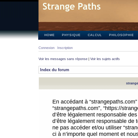
HOME
PHYSIQUE
CALCUL
PHILOSOPHIE
Connexion
Inscription
Voir les messages sans réponse
|
Voir les sujets actifs
Index du forum
strange
En accédant à “strangepaths.com” (d
“strangepaths.com”, “https://stra
d’être légalement responsable des 
d’être légalement responsable de to
ne pas accéder et/ou utiliser “str
ci à n’importe quel moment et nous