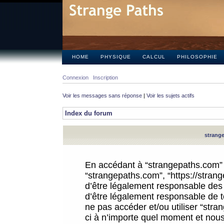
HOME
PHYSIQUE
CALCUL
PHILOSOPHIE
Connexion
Inscription
Voir les messages sans réponse
|
Voir les sujets actifs
Index du forum
strange
En accédant à “strangepaths.com” (d
“strangepaths.com”, “https://stra
d’être légalement responsable des 
d’être légalement responsable de to
ne pas accéder et/ou utiliser “str
ci à n’importe quel moment et nous