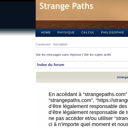
HOME
PHYSIQUE
CALCUL
PHILOSOPHIE
Connexion
Inscription
Voir les messages sans réponse
|
Voir les sujets actifs
Index du forum
strange
En accédant à “strangepaths.com” (d
“strangepaths.com”, “https://stra
d’être légalement responsable des 
d’être légalement responsable de to
ne pas accéder et/ou utiliser “str
ci à n’importe quel moment et nous