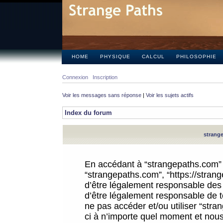
HOME
PHYSIQUE
CALCUL
PHILOSOPHIE
Connexion
Inscription
Voir les messages sans réponse
|
Voir les sujets actifs
Index du forum
strange
En accédant à “strangepaths.com” (d
“strangepaths.com”, “https://stra
d’être légalement responsable des 
d’être légalement responsable de to
ne pas accéder et/ou utiliser “str
ci à n’importe quel moment et nous