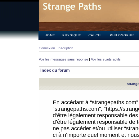
HOME
PHYSIQUE
CALCUL
PHILOSOPHIE
Connexion
Inscription
Voir les messages sans réponse
|
Voir les sujets actifs
Index du forum
strange
En accédant à “strangepaths.com” (d
“strangepaths.com”, “https://stra
d’être légalement responsable des 
d’être légalement responsable de to
ne pas accéder et/ou utiliser “str
ci à n’importe quel moment et nous